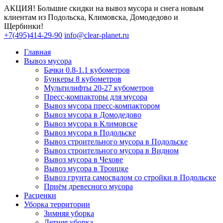
АКЦИЯ! Большие скидки на вывоз мусора и снега новым
клиентам из Подольска, Климовска, Домодедово и
Щербинки!
+7(495)414-29-90
info@clear-planet.ru
Главная
Вывоз мусора
Бачки 0.8-1.1 кубометров
Бункеры 8 кубометров
Мультилифты 20-27 кубометров
Пресс-компакторы для мусора
Вывоз мусора пресс-компактором
Вывоз мусора в Домодедово
Вывоз мусора в Климовске
Вывоз мусора в Подольске
Вывоз строительного мусора в Подольске
Вывоз строительного мусора в Видном
Вывоз мусора в Чехове
Вывоз мусора в Троицке
Вывоз грунта самосвалом со стройки в Подольске
Приём древесного мусора
Расценки
Уборка территории
Зимняя уборка
Летняя уборка