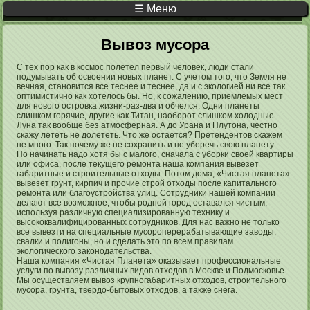
☰ Меню
Вы здесь
Вывоз мусора
С тех пор как в космос полетел первый человек, люди стали
подумывать об освоении новых планет. С учетом того, что Земля не
вечная, становится все теснее и теснее, да и с экологией ни все так
оптимистично как хотелось бы. Но, к сожалению, приемлемых мест
для нового островка жизни-раз-два и обчелся. Одни планеты
слишком горячие, другие как Титан, наоборот слишком холодные.
Луна так вообще без атмосферная. А до Урана и Плутона, честно
скажу лететь не долететь. Что же остается? Претендентов скажем
не много. Так почему же не сохранить и не уберечь свою планету.
Но начинать надо хотя бы с малого, сначала с уборки своей квартиры
или офиса, после текущего ремонта наша компания вывезет
габаритные и строительные отходы. Потом дома, «Чистая планета»
вывезет грунт, кирпич и прочие строй отходы после капитального
ремонта или благоустройства улиц. Сотрудники нашей компании
делают все возможное, чтобы родной город оставался чистым,
используя различную специализированную технику и
высококвалифицированных сотрудников. Для нас важно не только
все вывезти на специальные мусороперерабатывающие заводы,
свалки и полигоны, но и сделать это по всем правилам
экологического законодательства.
Наша компания «Чистая Планета» оказывает профессиональные
услуги по вывозу различных видов отходов в Москве и Подмосковье.
Мы осуществляем вывоз крупногабаритных отходов, строительного
мусора, грунта, твердо-бытовых отходов, а также снега.