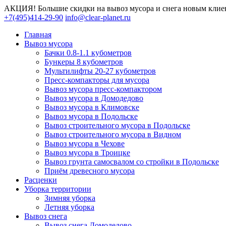
АКЦИЯ! Большие скидки на вывоз мусора и снега новым клие
+7(495)414-29-90
info@clear-planet.ru
Главная
Вывоз мусора
Бачки 0.8-1.1 кубометров
Бункеры 8 кубометров
Мультилифты 20-27 кубометров
Пресс-компакторы для мусора
Вывоз мусора пресс-компактором
Вывоз мусора в Домодедово
Вывоз мусора в Климовске
Вывоз мусора в Подольске
Вывоз строительного мусора в Подольске
Вывоз строительного мусора в Видном
Вывоз мусора в Чехове
Вывоз мусора в Троицке
Вывоз грунта самосвалом со стройки в Подольске
Приём древесного мусора
Расценки
Уборка территории
Зимняя уборка
Летняя уборка
Вывоз снега
Вывоз снега Домодедово