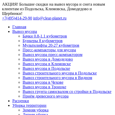
АКЦИЯ! Большие скидки на вывоз мусора и снега новым
клиентам из Подольска, Климовска, Домодедово и
Щербинки!
+7(495)414-29-90
info@clear-planet.ru
Главная
Вывоз мусора
Бачки 0.8-1.1 кубометров
Бункеры 8 кубометров
Мультилифты 20-27 кубометров
Пресс-компакторы для мусора
Вывоз мусора пресс-компактором
Вывоз мусора в Домодедово
Вывоз мусора в Климовске
Вывоз мусора в Подольске
Вывоз строительного мусора в Подольске
Вывоз строительного мусора в Видном
Вывоз мусора в Чехове
Вывоз мусора в Троицке
Вывоз грунта самосвалом со стройки в Подольске
Приём древесного мусора
Расценки
Уборка территории
Зимняя уборка
Летняя уборка