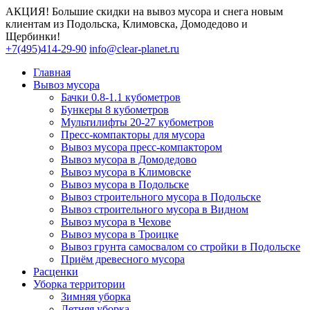
АКЦИЯ! Большие скидки на вывоз мусора и снега новым
клиентам из Подольска, Климовска, Домодедово и
Щербинки!
+7(495)414-29-90
info@clear-planet.ru
Главная
Вывоз мусора
Бачки 0.8-1.1 кубометров
Бункеры 8 кубометров
Мультилифты 20-27 кубометров
Пресс-компакторы для мусора
Вывоз мусора пресс-компактором
Вывоз мусора в Домодедово
Вывоз мусора в Климовске
Вывоз мусора в Подольске
Вывоз строительного мусора в Подольске
Вывоз строительного мусора в Видном
Вывоз мусора в Чехове
Вывоз мусора в Троицке
Вывоз грунта самосвалом со стройки в Подольске
Приём древесного мусора
Расценки
Уборка территории
Зимняя уборка
Летняя уборка