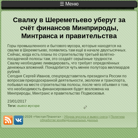
☰ Меню
Вы здесь
Свалку в Шереметьево уберут за
счёт финансов Минприроды,
Минтранса и правительства
Горы промышленного и бытового мусора, которые находятся на
свалке в Шереметьево, появились там ещё в начале двухтысячных.
Сейчас, когда есть планы по строительству третьей взлётно-
посадочной полосы там, это создаёт серьёзные трудности.
Свалку необходимо ликвидировать, что требует определённых
денежных вложений. Понадобится чуть менее полутора миллиардов
рублей.
Сегодня Сергей Иванов, спецпредставитель президента России по
вопросам природоохранной деятельности, экологии и транспорта,
побывал на месте строительства полосы, после чего объявил о том,
что необходимость финансирования будет возложена на
Минприроды, Минтранс и правительство Подмосковья.
23/01/2017
Теги:
вывоз мусора
© 2004-2026 «Чистая Планета» -
Уборка мусора и вывоз снега
|
Политика
обработки конфиденциальных данных