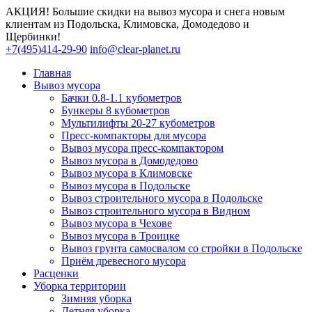
АКЦИЯ! Большие скидки на вывоз мусора и снега новым
клиентам из Подольска, Климовска, Домодедово и
Щербинки!
+7(495)414-29-90
info@clear-planet.ru
Главная
Вывоз мусора
Бачки 0.8-1.1 кубометров
Бункеры 8 кубометров
Мультилифты 20-27 кубометров
Пресс-компакторы для мусора
Вывоз мусора пресс-компактором
Вывоз мусора в Домодедово
Вывоз мусора в Климовске
Вывоз мусора в Подольске
Вывоз строительного мусора в Подольске
Вывоз строительного мусора в Видном
Вывоз мусора в Чехове
Вывоз мусора в Троицке
Вывоз грунта самосвалом со стройки в Подольске
Приём древесного мусора
Расценки
Уборка территории
Зимняя уборка
Летняя уборка