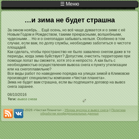
☰ Меню
Вы здесь
…и зима не будет страшна
За окном ноябрь… Ещё осень, но всё чаще думается и о зиме с её
Новым Годом и Рождеством, такими прекрасными, волшебными,
чудесными… Но и о снегопадах забывать нельзя. Особенно в том
случае, если вам, по долгу службы, необходимо заботиться о чистоте
площадей.
Как сделать, чтобы пространство не было завалено снегом даже в те
периоды, когда зима буйствует? Допустим, очистить территорию при
помощи лопат вы сможете, хотя это и непросто. А как быть с
необходимостью осуществления вывоза снега к пункту утилизации
или на снегоплавильню?
Все виды работ по наведению порядка на улицах зимой в Климовске
производят специалисты компании «Чистая планета».
Зима не будет вам страшна, если вы подпишите договор на вывоз
снега заранее.
08/10/2016
Теги:
вывоз снега
© 2004-2026 «Чистая Планета» -
Уборка мусора и вывоз снега
|
Политика
обработки конфиденциальных данных