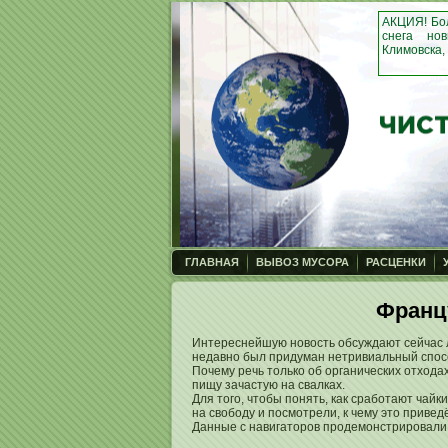
АКЦИЯ! Бол
снега но
Климовска,
ГЛАВНАЯ
ВЫВОЗ МУСОРА
РАСЦЕНКИ
Вы здесь
Франц
Интереснейшую новость обсуждают сейчас 
недавно был придуман нетривиальный спосо
Почему речь только об органических отходах
пищу зачастую на свалках.
Для того, чтобы понять, как сработают чай
на свободу и посмотрели, к чему это приведё
Данные с навигаторов продемонстрировали, 