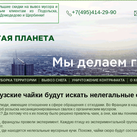
ьшие скидки на вывоз мусора и
вым клиентам из Подольска,
+7(495)414-29-90
 Домодедово и Щербинки!
УБОРКА ТЕРРИТОРИИ
ВЫВОЗ СНЕГА
УНИЧТОЖЕНИЕ КОНТРАФАКТА
О 
узские чайки будут искать нелегальные 
люди, имеющие отношение к сфере обращения с отходами. Во Франции в на
б розыска несанкционированных свалок с органическим мусором.
? Да потому что к их поиску было решено привлечь чаек, а они, как мы понима
ки, французы провели эксперимент. Каждую птицу из экспериментальной груп
т.
где находятся нелегальные мусорные кучи. Похоже, чайки скоро будут состоя