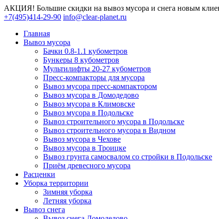
АКЦИЯ! Большие скидки на вывоз мусора и снега новым клие
+7(495)414-29-90
info@clear-planet.ru
Главная
Вывоз мусора
Бачки 0.8-1.1 кубометров
Бункеры 8 кубометров
Мультилифты 20-27 кубометров
Пресс-компакторы для мусора
Вывоз мусора пресс-компактором
Вывоз мусора в Домодедово
Вывоз мусора в Климовске
Вывоз мусора в Подольске
Вывоз строительного мусора в Подольске
Вывоз строительного мусора в Видном
Вывоз мусора в Чехове
Вывоз мусора в Троицке
Вывоз грунта самосвалом со стройки в Подольске
Приём древесного мусора
Расценки
Уборка территории
Зимняя уборка
Летняя уборка
Вывоз снега
Вывоз снега Домодедово